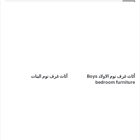
o
d
e
n
f
u
r
n
i
t
u
أثاث غرف نوم الاولاد Boys
آثاث غرف نوم البنات
r
bedroom furniture
e
)