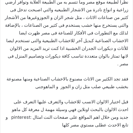
نظرآ لطبيعة موقع مصر وما تتسم به من الطبيعة الغلابة وتوافر ارضي
زراعية و انواع نادرة من الاشجار الطبيعيه والتي اصبحت تدخل فى
كثير من صناعات الاثاث ، مثل شجر الزان و الجوزوغيرها من الأشجار
والتى يستخرج منها خشب يستخدم فى كثير من الصناعات ، بالإضافة
لذلك مع التطورات فى الأفكار للصناعة فى مصر ظهرت ايضا
الاخشاب الصناعية كبديل آخر للاخشاب الطبيعية والتى تستخدم ايضا
للأثاث و ديكورات الجدران الخشبية اذا كنت تريد المزيد من الالوان
لانها تمتاز بالوان متعددة تناسب كافة ديكورات وتصاميم المنزل فى
مصر .
فقد تجد الكثير من الاثاث مصنوع بالاخشاب الصناعية ومنها مصنوعة
بخشب طبيعي صلب مثل زان و الجوز و الماهوجنى
قبل اختيار الالوان الانسب للاخشاب والتعرف عليها التعرف على
احدث الالوان بالبحث اونلاين فهي وسيلة مهمة ل معرفة كل ماهو
جديد ومن خلال اهم المواقع على صفحات النت امثال :pinterest و
تابع الاحدث عطلى مستوي مصر كلها