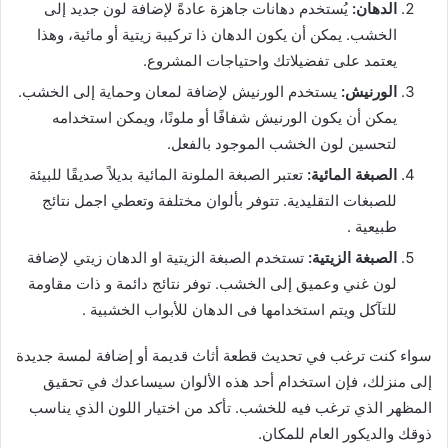
الدهان:
يُستخدم دهانات جاهزة عادةً لإضافة لون جديد إلى
الخشب. يمكن أن يكون الدهان ذا تركيبة زيتية أو مائية، وهذا
يعتمد على تفضيلاتك واحتياجات المشروع.
الورنيش:
يستخدم الورنيش لإضافة لمعان وحماية إلى الخشب.
يمكن أن يكون الورنيش شفافًا أو ملونًا، ويمكن استخدامه
لتحسين لون الخشب الموجود بالفعل.
الصبغة المائية:
تعتبر الصبغة الملونة المائية بديلاً صديقًا للبيئة
للصبغات التقليدية. تتوفر بألوان مختلفة وتعطي اجمل نتائج
طبيعية .
الصبغة الزيتية:
تستخدم الصبغة الزيتية او الدهان زيتي لإضافة
لون غني وعميق إلى الخشب. توفر نتائج دائمة و ذات مقاومة
للتآكل ويتم استخدامها فى الدهان للأبواب الخشبية .
سواء كنت ترغب في تحديث قطعة أثاث قديمة أو إضافة لمسة جديدة
إلى منزلك، فإن استخدام أحد هذه الألوان سيساعدك في تحقيق
المظهر الذي ترغب فيه للخشب. تأكد من اختيار اللون الذي يناسب
ذوقك والديكور العام للمكان.