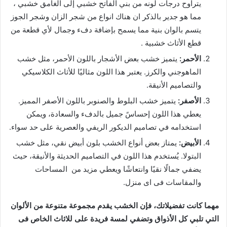
يتراوح درجات لونه من بني الفاتح خشبي إلى الغامق خشبي ،
مما هو جدير بالذكر ان هناك انواع من شجر الزان وشجر الجوز
يتسم بالوان بنية مما يسمح بإضافة دفء وجمال لأي قطعة من
قطع الأثاث خشبية .
الأحمر:
يتميز خشب بعض الأشجار باللون الأحمر، مثل خشب
الماهوجني والكرز. يعتبر هذا اللون مثاليًا للأثاث الكلاسيكي
والتصاميم الأنيقة.
الأصفر:
يتميز خشب البلوط والصنوبر باللون الأصفر المميز.
يعطي هذا اللون إحساسً جميل بالدفء والسعادة، ويمكن
استخدامه في تصاميم الديكور الريفي والعصرية على حد سواء.
الأبيض:
يمتاز بعض أنواع الخشب بلون أبيض نقي، مثل خشب
البتولا. يُستخدم هذا اللون في التصاميم الحديثة والأنيقة، حيث
يضفي جمالًا نقيًا وانتعاشًا ويعطي مزيد من المساحات
والمقاسات فى اى منزل.
مهما كانت تفضيلاتك، فإن الخشب يقدم مجموعة متنوعة من الألوان
التي تلبي كل الأذواق وتضفي لمسة فريدة على للاثاث الخاص فى