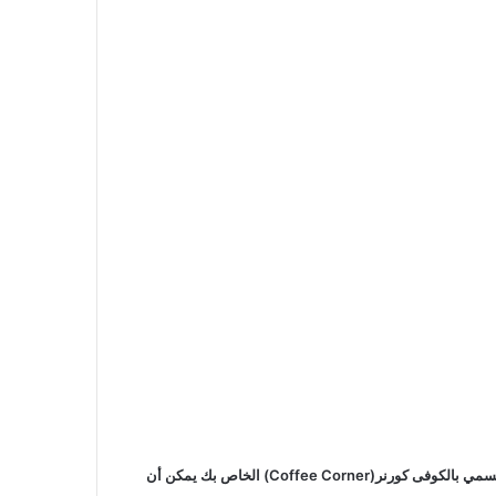
كم هي رائعة المشروبات الساخنة زي فنجان قهوة او مج من الشاي السخن وغيرها والأجواء الدافئة في المنزل، فإن إنشاء ركنه قهوة فى المنزل او ما يسمي بالكوفى كورنر(Coffee Corner) الخاص بك يمكن أن