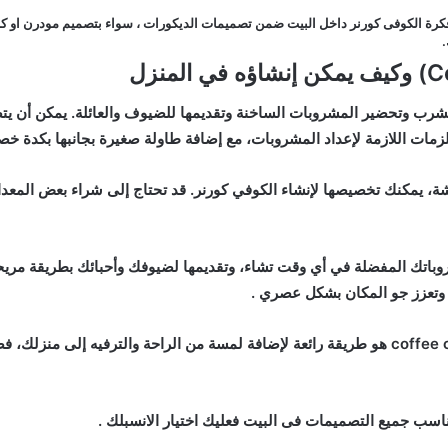
 فكرة الكوفى كورنر داخل البيت ضمن تصميمات الديكورات ، سواء بتصميم مودرن او ك
.
وكيف يمكن إنشاؤه في المنزل
 وتحضير المشروبات الساخنة وتقديمها للضيوف والعائلة. يمكن أن يتضم
لزمات اللازمة لإعداد المشروبات، مع إضافة طاولة صغيرة بجانبها بكدة 
، يمكنك تخصيصها لإنشاء الكوفي كورنر. قد تحتاج إلى شراء بعض المعدات 
إن تخصيص جزء من المساحة فى المنزل لعمل coffee corner هو طريقة رائعة لإضافة لمسة من الراح