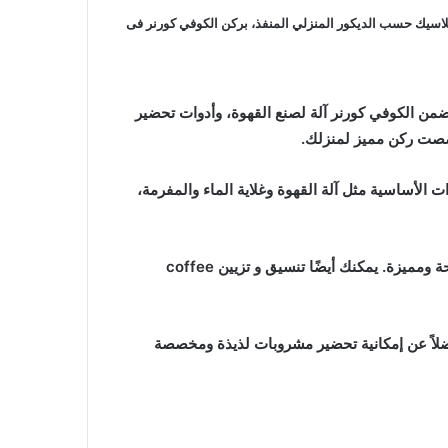
لاسيك حسب الديكور المنزلي المنفذ، بركن الكوفي كورنر فى
ن الكوفي كورنر آلة لصنع القهوة، وأدوات تحضير
خصصت ركن مميز لمنزلك.
الأساسية مثل آلة القهوة وغلاية الماء والمفرمة،
بعد إعداد الكوفي كورنر، يمكنك الاستمتاع بتحضير مشروباتك المفضلة في أي وقت تشاء، وتقديمها لضيوفك وأحبائك بطريقة مريحة ومميزة. يمكنك أيضًا تنسيق و تزيين coffee
ة والترفيه إلى منزلك، فضلاً عن إمكانية تحضير مشروبات لذيذة ومخصصة