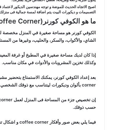
اصبح الاتجاه الحديث للموضة و توجه مهندسين الديكور لاعتماد
التصميمات و ديكورات البيت يتم اضافة لمسة جمالية فى منزلك
ما هو الكوفي كورنر
(Coffee Corner)
الكوفي كورنر هو مساحة صغيرة في المنزل مخصصة لشرب
الشاي، والأكواب، والسكر، والحليب، وغيرها من المست
إذا كان لديك مساحة صغيرة في المطبخ أو غرفة المعيشة
وكذلك تخزين المشروبات والأدوات في مكان مناسب.
corner بألوان وديكورات ليتناسب مع ذوقك الشخصي وتعزز جو المكان بشكل عصري .
حسب ذوقك.
فيما يلي بعض صور وأفكار coffee corner و اشكال تناسب جميع التصميمات فى البيت فعليك اختيار الانسبلك .