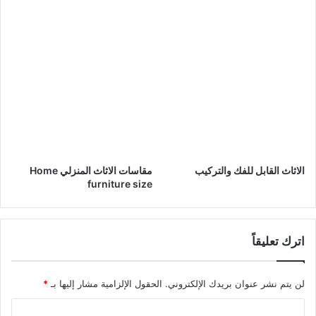
ا
o
ث
l
o
r
s
f
o
r
k
i
t
الاثاث القابل للفك والتركيب
مقاسات الاثاث المنزلي Home
c
furniture size
h
e
n
s
اترك تعليقاً
لن يتم نشر عنوان بريدك الإلكتروني.
الحقول الإلزامية مشار إليها بـ
*
ا