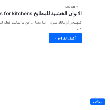
MD Units
الالوان الخشبية للمطابخ Wooden colors for kitchens
كمهندس أو مالك منزل، ربما تتساءل عن ما يمكنك فعله لتم
من…
أكمل القراءة »
مقالات