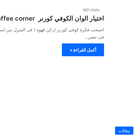
MD Units
اختيار الوان الكوفي كورنر Choose the colors of the coffee corner
اصبحت فكرة كوفي كورنر (ركن قهوة ) فى المنزل من اساس
فى مصر…
أكمل القراءة »
مقالات