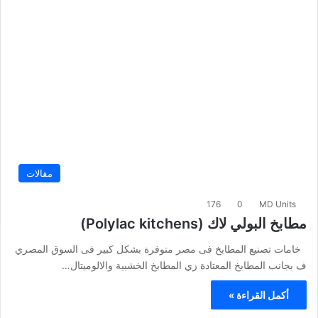
مقالات
176
0
MD Units
مطابخ البولي لاك (Polylac kitchens)
خامات تصنيع المطابخ فى مصر متوفرة بشكل كبير فى السوق المصري
ف بجانب المطابخ المعتادة زي المطابخ الخشبية والالوميتال…
أكمل القراءة »