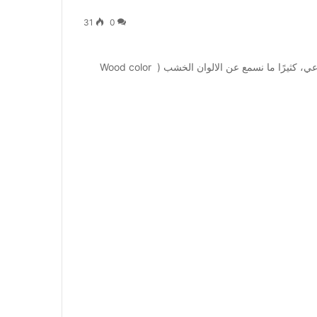
31
0
الوان الخشب متعددة وبتختلف حسب ما كان طبيعي او صناعي، كثيرًا ما نسمع عن الالوان الخشب ( Wood color