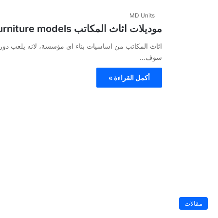
MD Units
موديلات اثاث المكاتب Office furniture models
اثاث المكاتب من اساسيات بناء اى مؤسسة، لانه يلعب دور 
سوف…
أكمل القراءة »
مقالات