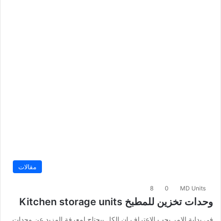
مقالات
8
0
MD Units
وحدات تخزين للمطبخ Kitchen storage units
فى بداية الامر يجب الاعتراف ان الكل بيحتاج لمعرفة المزيد عن وحدات